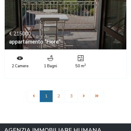
€ 215000
appartamento “Fiore”
2
2 Camere
1 Bagni
50 m
1
2
3
AGENZIA IMMOBILIARE HUMANA