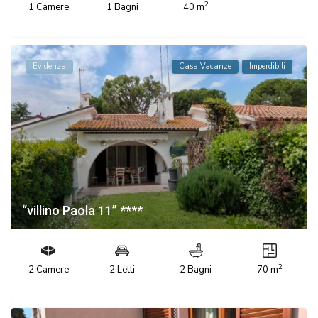
2
1 Camere
1 Bagni
40 m
Evidenza
Casa Vacanze
Imperdibili
“villino Paola 11” ****
2
2 Camere
2 Letti
2 Bagni
70 m