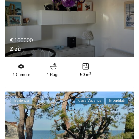
€ 160000
Zizù
2
1 Camere
1 Bagni
50 m
Evidenza
Casa Vacanze
Imperdibili