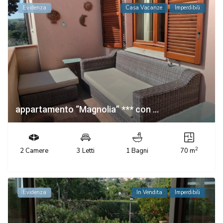
Evidenza
Casa Vacanze
Imperdibili
appartamento “Magnolia” *** con ...
2
2 Camere
3 Letti
1 Bagni
70 m
Evidenza
In Vendita
Imperdibili