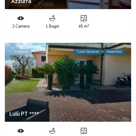
“Azzurra”
2
2 Camere
1 Bagni
45 m
Evidenza
Casa Vacanze
Imperdibili
Lulù PT ****