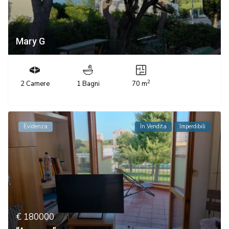
Mary G
2
2 Camere
1 Bagni
70 m
Evidenza
In Vendita
Imperdibili
€ 180000