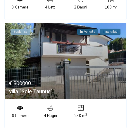
2
3 Camere
4 Letti
2 Bagni
100 m
Evidenza
In Vendita
Imperdibili
€ 800000
villa “Sole Taunus”
2
6 Camere
4 Bagni
230 m