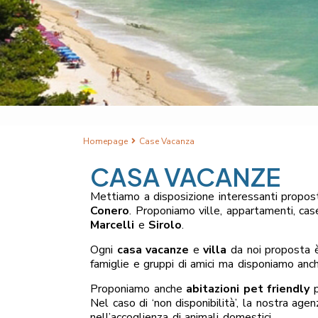
Homepage
Case Vacanza
CASA VACANZE
Mettiamo a disposizione interessanti propost
Conero
. Proponiamo ville, appartamenti, cas
Marcelli
e
Sirolo
.
Ogni
casa vacanze
e
villa
da noi proposta è
famiglie e gruppi di amici ma disponiamo anch
Proponiamo anche
abitazioni pet friendly
p
Nel caso di ‘non disponibilità’, la nostra age
nell’accoglienza di animali domestici.