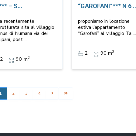
*** – S...
“GAROFANI”*** N 6 ..
lla recentemente
proponiamo in locazione
trutturata sita al villaggio
estiva l’appartamento
unus di Numana via dei
“Garofani” al villaggio Ta
..
lipani, post
...
2
2
90 m
2
2
90 m
1
2
3
4