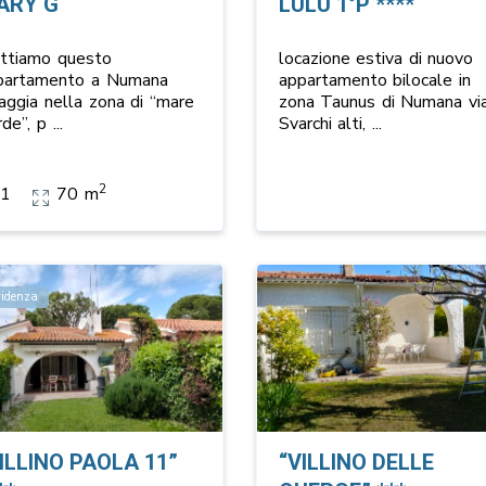
ARY G
LULÙ 1°P ****
fittiamo questo
locazione estiva di nuovo
partamento a Numana
appartamento bilocale in
aggia nella zona di “mare
zona Taunus di Numana vi
rde”, p
...
Svarchi alti,
...
2
1
70 m
videnza
ILLINO PAOLA 11”
“VILLINO DELLE