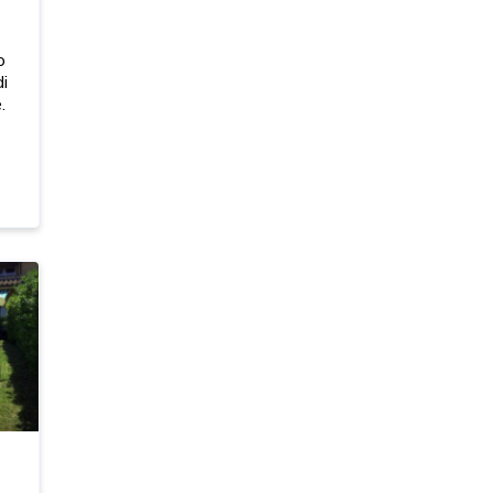
o
di
.