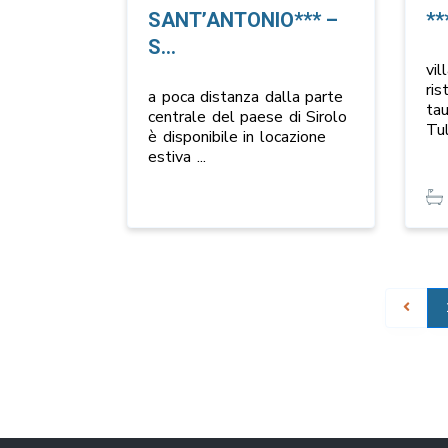
SANT’ANTONIO*** –
**
S...
vi
ris
a poca distanza dalla parte
ta
centrale del paese di Sirolo
Tu
è disponibile in locazione
estiva
...