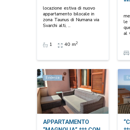
**
locazione estiva di nuovo
appartamento bilocale in
me
zona Taunus di Numana via
le
Svarchi alti,
...
que
al 
2
1
40 m
Evidenza
E
APPARTAMENTO
“
“MAGNOLIA” *** CON
**