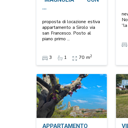
...
ne
No
proposta di locazione estiva
“la
appartamento a Sirolo via
san Francesco. Posto al
piano primo
...
2
3
1
70 m
E
APPARTAMENTO
VI