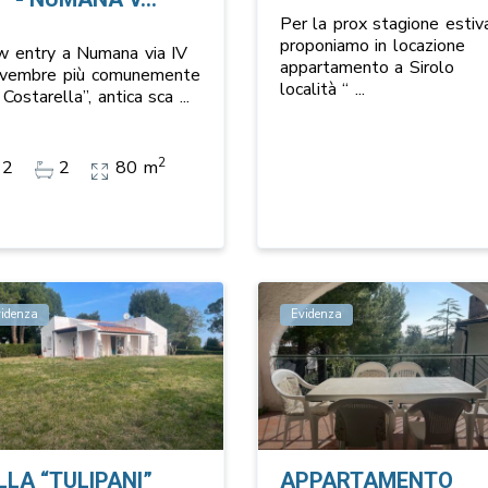
Per la prox stagione estiv
proponiamo in locazione
w entry a Numana via IV
appartamento a Sirolo
vembre più comunemente
località “
...
 Costarella”, antica sca
...
2
2
2
80 m
videnza
Evidenza
LLA “TULIPANI”
APPARTAMENTO