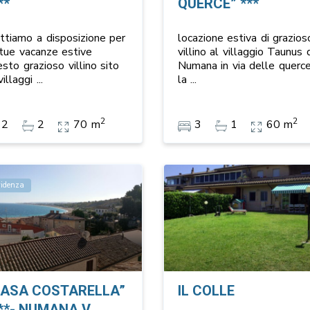
**
QUERCE” ***
ttiamo a disposizione per
locazione estiva di grazios
 tue vacanze estive
villino al villaggio Taunus 
sto grazioso villino sito
Numana in via delle querce
villaggi
...
la
...
2
2
2
2
70 m
3
1
60 m
videnza
CASA COSTARELLA”
IL COLLE
**- NUMANA V...