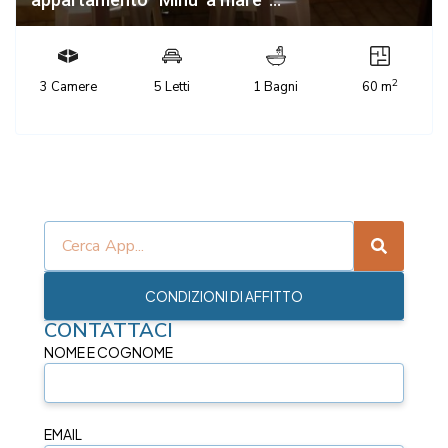
2
3 Camere
5 Letti
1 Bagni
60 m
CONDIZIONI DI AFFITTO
CONTATTACI
NOME E COGNOME
EMAIL