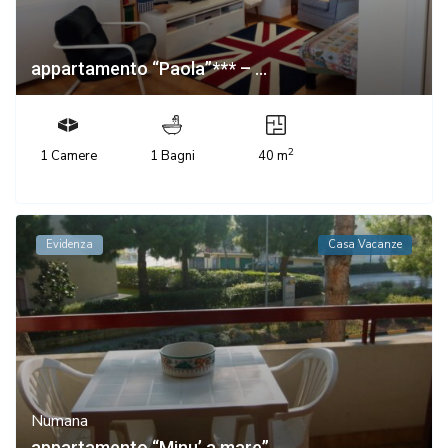
appartamento “Paola”*** – ...
2
1 Camere
1 Bagni
40 m
Evidenza
Casa Vacanze
Numana
appartamento “Minu’ a mare”...