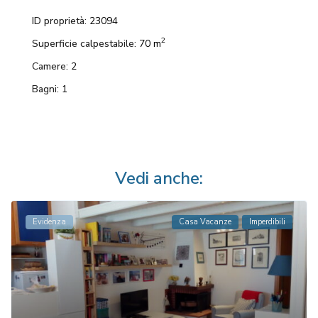
ID proprietà:
23094
2
Superficie calpestabile:
70 m
Camere:
2
Bagni:
1
Vedi anche:
Evidenza
Casa Vacanze
Imperdibili