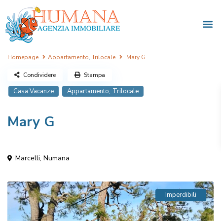
Homepage
Appartamento
,
Trilocale
Mary G
Condividere
Stampa
,
Casa Vacanze
Appartamento
Trilocale
Mary G
Marcelli
,
Numana
Imperdibili