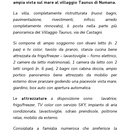
ampia vista sul mare al villaggio Taunus di Numana.
La villa, completamente ristrutturata (nuovi bagni,
pavimentazione, rivestimenti, infissi, arredo
completamente rinnovato), è posta nella parte più
panoramica del Villaggio Taunus, via dei Castagni.
Si compone di: ampio soggiorno con divani letto (n. 2
pax) e tv color, tavolo da pranzo, stanza cucina bene
attrezzata da frigo/freezer – lavastoviglie – forno elettrico,
2 camere da letto matrimoniali, 1 camera da letto con 2
letti singoli (n. 6 pax), 2 bagni con cabina doccia, ampio
portico panoramico bene attrezzato da mobilio per
esterno dove pranzare godendo una piacevole vista mare,
giardino, box auto con apertura automatica.
Le
attrezzature
a disposizione sono: lavatrice,
frigo/freezer, TV color con servizio SKY, impianto di aria
condizionata, lavastoviglie, sdraio prendisole, poltrone
relax, mobilio da esterno.
Consigliata a famiglia numerosa che preferisce la