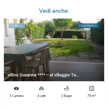
Vedi anche:
Evidenza
Casa Vacanze
villino Susanna **** – al villaggio Ta...
2
3 Camere
4 Letti
1 Bagni
70 m