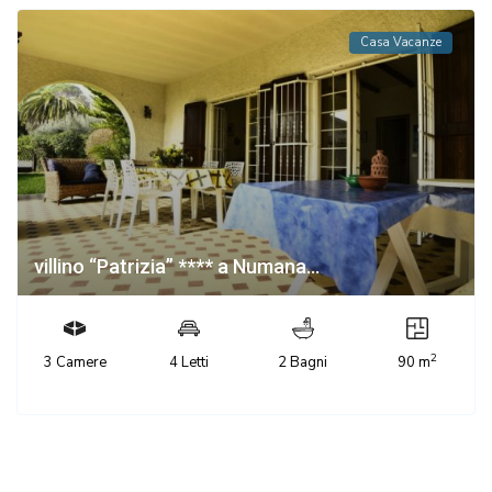
Casa Vacanze
villino “Patrizia” **** a Numana...
2
3 Camere
4 Letti
2 Bagni
90 m