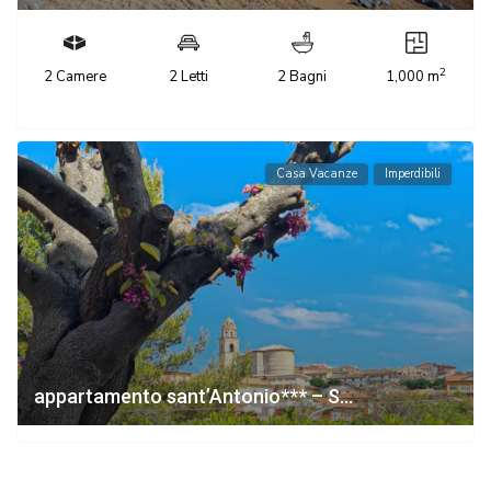
2
2 Camere
2 Letti
2 Bagni
1,000 m
Casa Vacanze
Imperdibili
appartamento sant’Antonio*** – S...