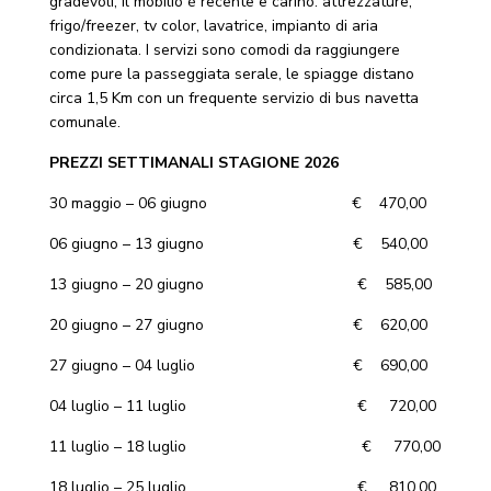
gradevoli, il mobilio è recente e carino. attrezzature;
frigo/freezer, tv color, lavatrice, impianto di aria
condizionata. I servizi sono comodi da raggiungere
come pure la passeggiata serale, le spiagge distano
circa 1,5 Km con un frequente servizio di bus navetta
comunale.
PREZZI SETTIMANALI STAGIONE 2026
30 maggio – 06 giugno € 470,00
06 giugno – 13 giugno € 540,00
13 giugno – 20 giugno € 585,00
20 giugno – 27 giugno € 620,00
27 giugno – 04 luglio € 690,00
04 luglio – 11 luglio € 720,00
11 luglio – 18 luglio € 770,00
18 luglio – 25 luglio € 810,00