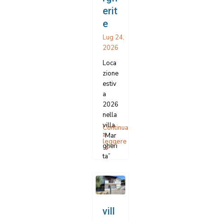
erit
e
Lug 24,
2026
Loca
zione
estiv
a
2026
nella
villa
Continua
a
“Mar
leggere
gheri
ta”
sita
al
villa
ggio
Taun
vill
us di