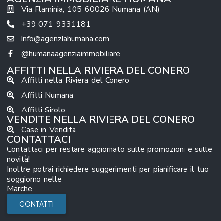
casa
Via Flaminia, 105 60026 Numana (AN)
si
svilu
+39 071 9331181
ppa
info@agenziahumana.com
inter
@humanaagenziaimmobiliare
am
...
AFFITTI NELLA RIVIERA DEL CONERO
Affitti nella Riviera del Conero
Affitti Numana
Affitti Sirolo
VENDITE NELLA RIVIERA DEL CONERO
Case in Vendita
CONTATTACI
Contattaci per restare aggiornato sulle promozioni e sulle
novità!
Inoltre potrai richiedere suggerimenti per pianificare il tuo
soggiorno nelle
Marche.
CONTATTI