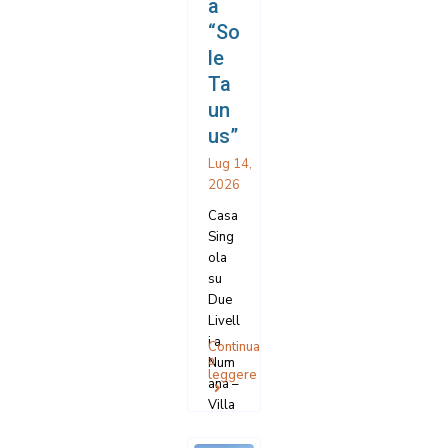
a
Num
“So
ana.
le
Casa
sing
Ta
ola
un
con
us”
amp
...
Lug 14,
2026
Casa
Sing
ola
su
Due
Livell
i a
Continua
a
Num
leggere
ana –
Villa
ggio
Taun