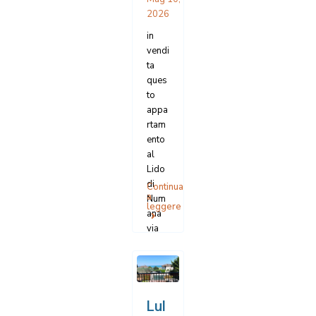
ridos
2026
so
...
in
vendi
ta
ques
to
appa
rtam
ento
al
Lido
di
Continua
a
Num
leggere
ana
via
Loret
o.
parte
di
picco
Lul