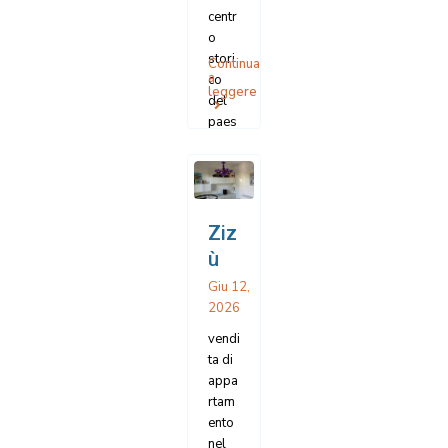
centr
o
stori
Continua
a
co
leggere
del
paes
e di
Num
ana.
Imm
obile
Ziz
in
ù
pietr
Giu 12,
a del
2026
Cone
ro
vendi
disp
ta di
osto
appa
su
rtam
due
ento
piani
nel