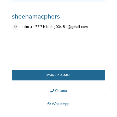
sheenamacphers
oxim.u.s.77.7.h.k.b.bg004.8.n@gmail.com
Invia Un'e-Mail
Chiama
WhatsApp