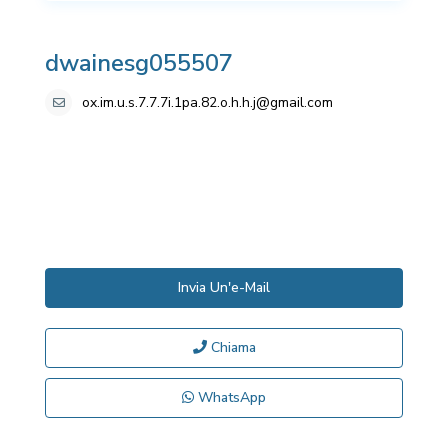
dwainesg055507
ox.im.u.s.7.7.7i.1pa.82.o.h.h.j@gmail.com
Invia Un'e-Mail
Chiama
WhatsApp