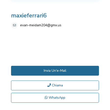
maxieferrari6
evan-meidam204@gmx.us
Invia Un'e-Mail
Chiama
WhatsApp