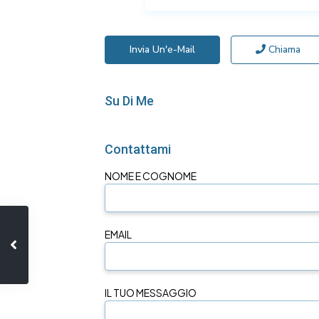
Invia Un'e-Mail
Chiama
Su Di Me
Contattami
NOME E COGNOME
EMAIL
IL TUO MESSAGGIO