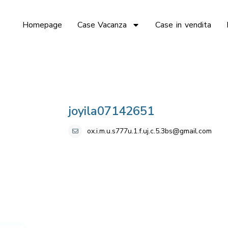
Homepage
Case Vacanza
Case in vendita
joyila07142651
ox.i.m.u.s777u.1.f.uj.c.5.3bs@gmail.com