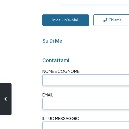
Invia Un'e-Mail
Chiama
Su Di Me
Contattami
NOME E COGNOME
EMAIL
IL TUO MESSAGGIO