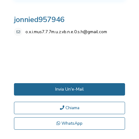
jonnied957946
o.x.i.mus7.7.7m.u.z.vb.n.e.0.s.h@gmail.com
Invia Un'e-Mail
Chiama
WhatsApp