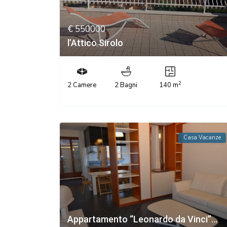
€ 550000
l’Attico Sirolo
2
2 Camere
2 Bagni
140 m
Casa Vacanze
Appartamento “Leonardo da Vinci”...