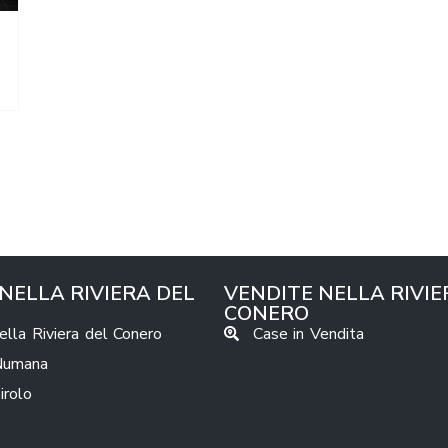
 NELLA RIVIERA DEL
VENDITE NELLA RIVIE
CONERO
nella Riviera del Conero
Case in Vendita
 Numana
Sirolo