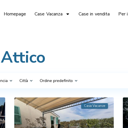
Homepage
Case Vacanza
Case in vendita
Per i
 Attico
incia
Città
Ordine predefinito
Casa Vacanze