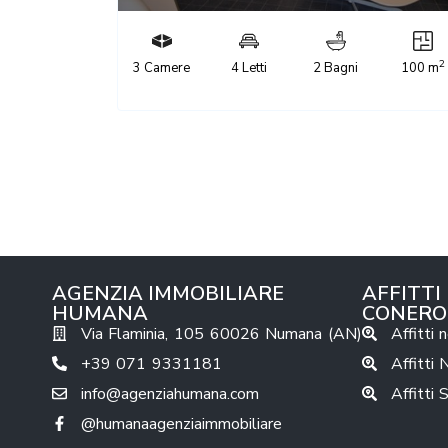
2
3 Camere
4 Letti
2 Bagni
100 m
AGENZIA IMMOBILIARE
AFFITTI
HUMANA
CONERO
Via Flaminia, 105 60026 Numana (AN)
Affitti 
+39 071 9331181
Affitti
info@agenziahumana.com
Affitti 
@humanaagenziaimmobiliare