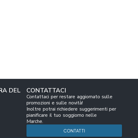
RA DEL
CONTATTACI
Contattaci per restare aggiornato sulle
promozioni e sulle novità!
Inoltre potrai richiedere suggerimenti per
pianificare il tuo soggiorno nelle
Marche.
CONTATTI