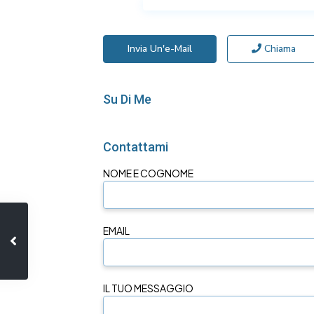
Invia Un'e-Mail
Chiama
Su Di Me
Contattami
NOME E COGNOME
EMAIL
IL TUO MESSAGGIO