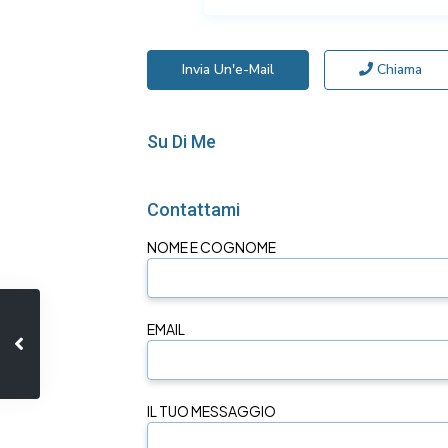
Invia Un'e-Mail
Chiama
Su Di Me
Contattami
NOME E COGNOME
EMAIL
IL TUO MESSAGGIO