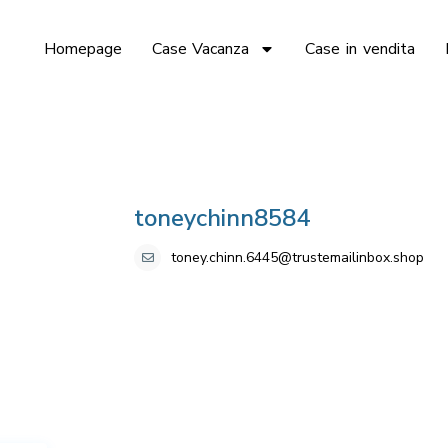
Homepage
Case Vacanza
Case in vendita
toneychinn8584
toney.chinn.6445@trustemailinbox.shop