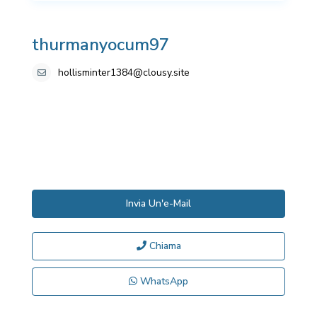
thurmanyocum97
hollisminter1384@clousy.site
Invia Un'e-Mail
Chiama
WhatsApp