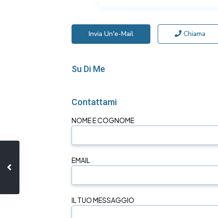
Invia Un'e-Mail
Chiama
Su Di Me
Contattami
NOME E COGNOME
EMAIL
IL TUO MESSAGGIO