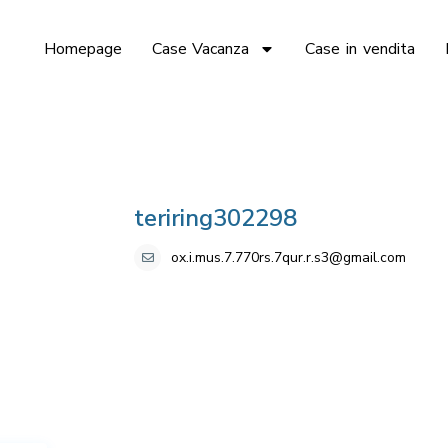
Homepage
Case Vacanza
Case in vendita
teriring302298
ox.i.mus.7.770rs.7qur.r.s3@gmail.com