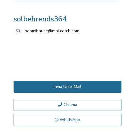
solbehrends364
naomihause@mailcatch.com
Invia Un'e-Mail
Chiama
WhatsApp