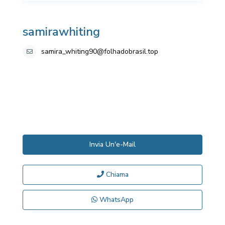
samirawhiting
samira_whiting90@folhadobrasil.top
Invia Un'e-Mail
Chiama
WhatsApp