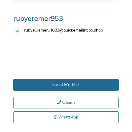
rubyeremer953
rubye_remer_4682@quickemailinbox.shop
Invia Un'e-Mail
Chiama
WhatsApp