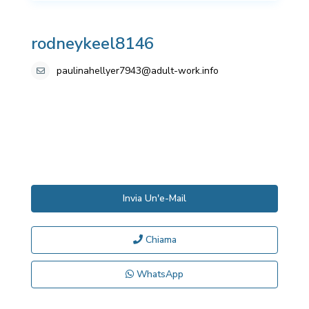
rodneykeel8146
paulinahellyer7943@adult-work.info
Invia Un'e-Mail
Chiama
WhatsApp