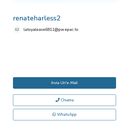
renateharless2
latoyalease6811@pw.epac.to
Invia Un'e-Mail
Chiama
WhatsApp