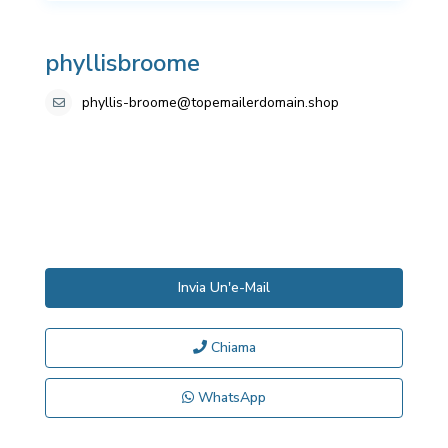
phyllisbroome
phyllis-broome@topemailerdomain.shop
Invia Un'e-Mail
Chiama
WhatsApp