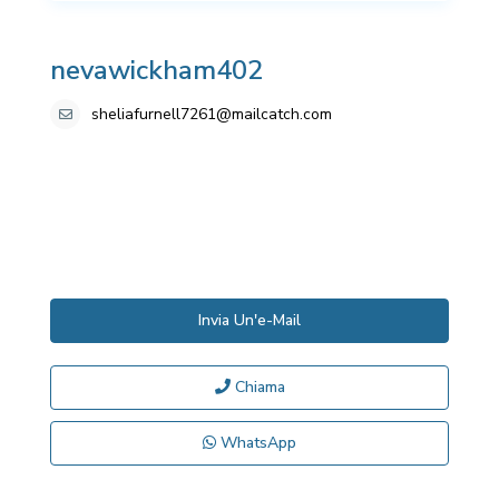
nevawickham402
sheliafurnell7261@mailcatch.com
Invia Un'e-Mail
Chiama
WhatsApp