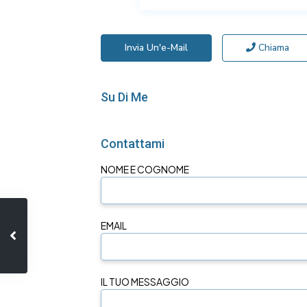
Invia Un'e-Mail
Chiama
Su Di Me
Contattami
NOME E COGNOME
EMAIL
IL TUO MESSAGGIO