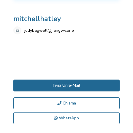
mitchellhatley
jodybagwell@jiangwy.one
Invia Un'e-Mail
Chiama
WhatsApp