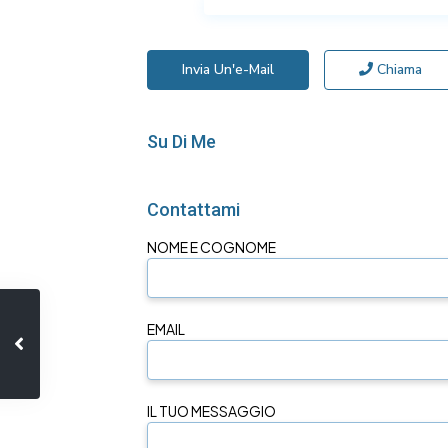
Invia Un'e-Mail
Chiama
Su Di Me
Contattami
NOME E COGNOME
EMAIL
IL TUO MESSAGGIO