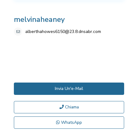
melvinaheaney
alberthahowes6150@23.8.dnsabr.com
Invia Un'e-Mail
Chiama
WhatsApp