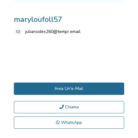
maryloufoll57
juliansides260@tempr.email
Invia Un'e-Mail
Chiama
WhatsApp