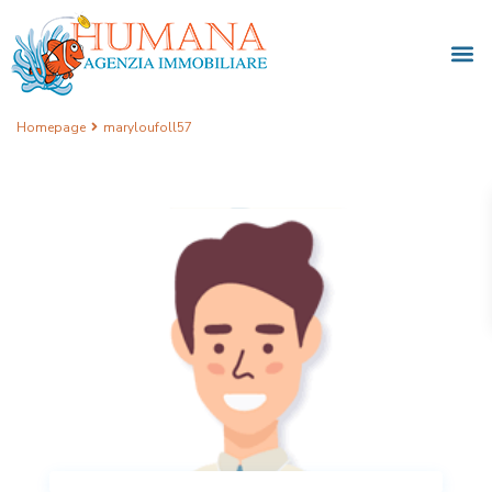
Homepage
maryloufoll57