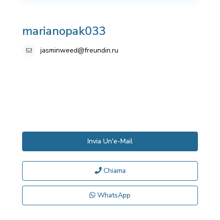
marianopak033
jasminweed@freundin.ru
Invia Un'e-Mail
Chiama
WhatsApp