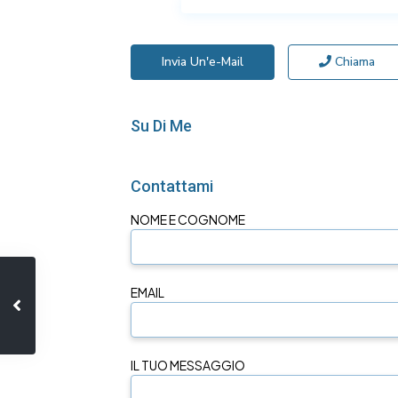
Invia Un'e-Mail
Chiama
Su Di Me
Contattami
NOME E COGNOME
EMAIL
IL TUO MESSAGGIO