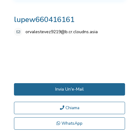
lupew660416161
orvalestevez9219@b.cr.cloudns.asia
Invia Un'e-Mail
Chiama
WhatsApp