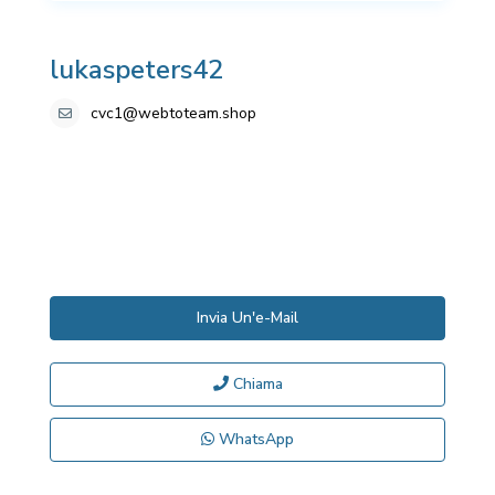
lukaspeters42
cvc1@webtoteam.shop
Invia Un'e-Mail
Chiama
WhatsApp