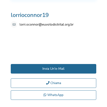
lorrioconnor19
lorri.oconnor@euvotodistrital.org.br
Invia Un'e-Mail
Chiama
WhatsApp