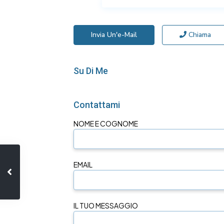
Invia Un'e-Mail
Chiama
Su Di Me
Contattami
NOME E COGNOME
EMAIL
IL TUO MESSAGGIO