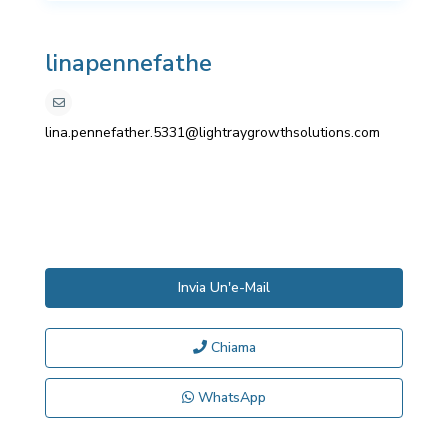
linapennefathe
lina.pennefather.5331@lightraygrowthsolutions.com
Invia Un'e-Mail
Chiama
WhatsApp