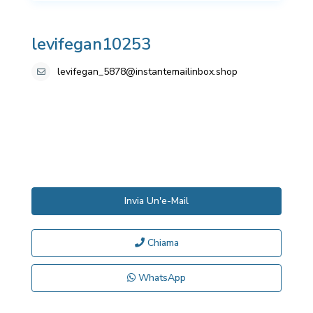
levifegan10253
levifegan_5878@instantemailinbox.shop
Invia Un'e-Mail
Chiama
WhatsApp