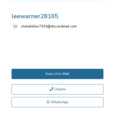
leewarner28165
shelahillier7333@discardmail.com
Invia Un'e-Mail
Chiama
WhatsApp