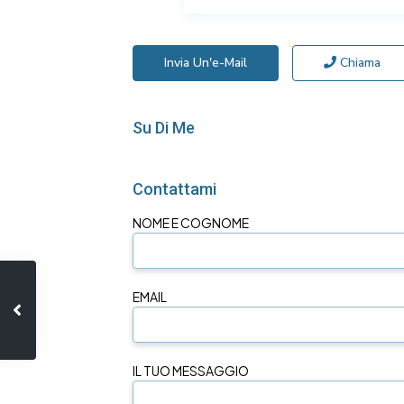
Invia Un'e-Mail
Chiama
Su Di Me
Contattami
NOME E COGNOME
EMAIL
IL TUO MESSAGGIO