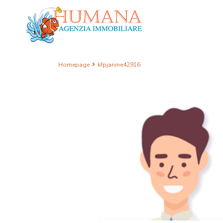
Homepage
kfpjanine42916