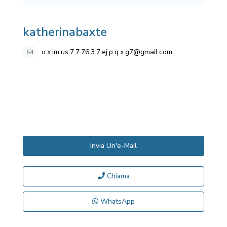
katherinabaxte
o.x.im.us.7.7.76.3.7.ej.p.q.x.g7@gmail.com
Invia Un'e-Mail
Chiama
WhatsApp