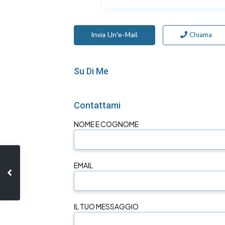
Invia Un'e-Mail
Chiama
Su Di Me
Contattami
NOME E COGNOME
EMAIL
IL TUO MESSAGGIO