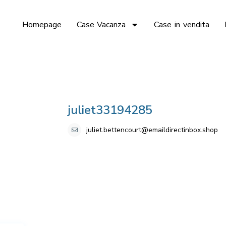
Homepage
Case Vacanza
Case in vendita
juliet33194285
juliet.bettencourt@emaildirectinbox.shop