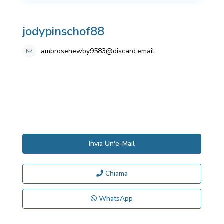
jodypinschof88
ambrosenewby9583@discard.email
Invia Un'e-Mail
Chiama
WhatsApp