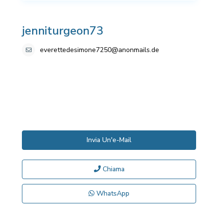
jenniturgeon73
everettedesimone7250@anonmails.de
Invia Un'e-Mail
Chiama
WhatsApp