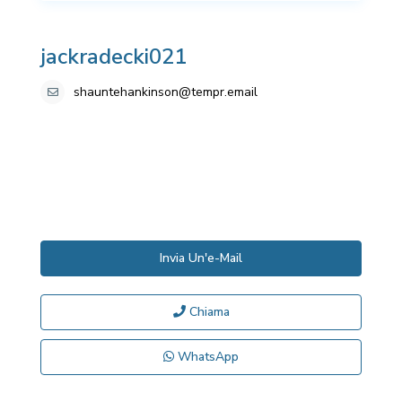
jackradecki021
shauntehankinson@tempr.email
Invia Un'e-Mail
Chiama
WhatsApp