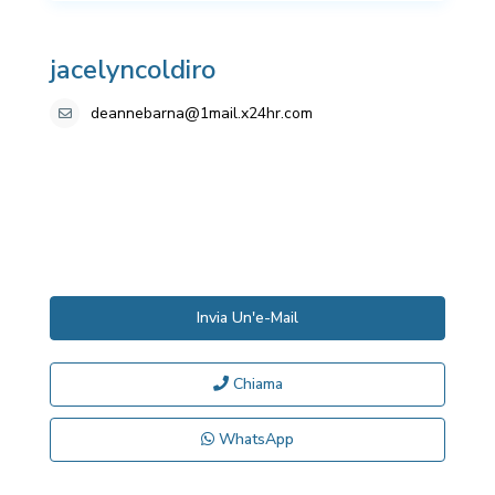
jacelyncoldiro
deannebarna@1mail.x24hr.com
Invia Un'e-Mail
Chiama
WhatsApp