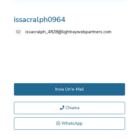
issacralph0964
issacralph_4828@lightraywebpartners.com
Invia Un'e-Mail
Chiama
WhatsApp