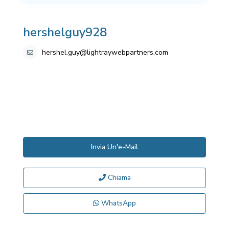
hershelguy928
hershel.guy@lightraywebpartners.com
Invia Un'e-Mail
Chiama
WhatsApp