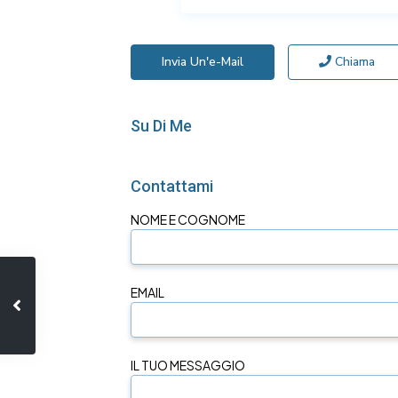
Invia Un'e-Mail
Chiama
Su Di Me
Contattami
NOME E COGNOME
EMAIL
IL TUO MESSAGGIO