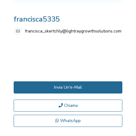
francisca5335
francisca_skertchly@lightraygrowthsolutions.com
Invia Un'e-Mail
Chiama
WhatsApp