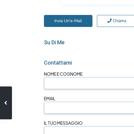
Invia Un'e-Mail
Chiama
Su Di Me
Contattami
NOME E COGNOME
EMAIL
IL TUO MESSAGGIO