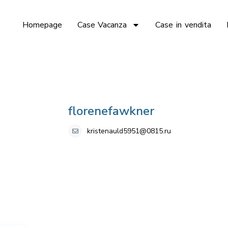
Homepage
Case Vacanza
Case in vendita
florenefawkner
kristenauld5951@0815.ru